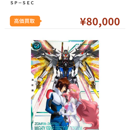
ＳＰ－ＳＥＣ
¥8
0
,000