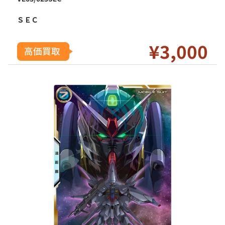
ＳＥＣ
¥3
,000