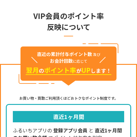
VIP会員のポイント率
反映について
直近の累計付与ポイント数
及び
お会計回数
に応じて
翌月
ポイント率
UP
の
が
します！
お買い物・買取ご利用頂くほどおトクなポイント制度です。
直近1ヶ月間
ふるいちアプリの
登録アプリ会員
と
直近1ヶ月間