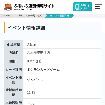
ふるいち
アプリ
ホーム
トレカ大会一覧・検索
イベント情報詳細
イベント情報詳細
都道府県
大阪府
店舗名
古本市場菱江店
開催日
08/23(日)
カード種別
ポケモンカードゲーム
イベント種
ジムバトル
別
受付開始時
11:15
間
大会開始時
12:00