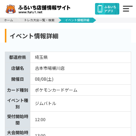
ふるいち
アプリ
ホーム
トレカ大会一覧・検索
イベント情報詳細
イベント情報詳細
都道府県
埼玉県
店舗名
古本市場桶川店
開催日
08/08(土)
カード種別
ポケモンカードゲーム
イベント種
ジムバトル
別
受付開始時
12:00
間
大会開始時
13:00