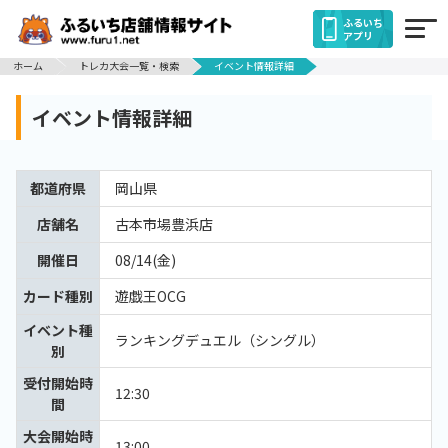
ふるいち
アプリ
ホーム
トレカ大会一覧・検索
イベント情報詳細
イベント情報詳細
都道府県
岡山県
店舗名
古本市場豊浜店
開催日
08/14(金)
カード種別
遊戯王OCG
イベント種
ランキングデュエル（シングル）
別
受付開始時
12:30
間
大会開始時
13:00