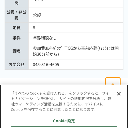
間
公認・非公
公認
認
定員
8
条件
年齢制限なし
参加費無料ﾊﾞﾝﾀﾞｲTCGから事前応募(ﾁｪｯｸｲﾝは開
備考
始30分前から)
お問合せ
045-316-4605
「すべての Cookie を受け入れる」をクリックすると、サイ
トナビゲーションを強化し、サイトの使用状況を分析し、弊
社のマーケティング活動を支援するために、デバイスに
Cookie を保存することに同意したことになります。
会社概要
サイトマップ
お問い合わせ
個人情報保護方針
Cookie 設定