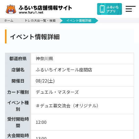
ふるいち
アプリ
ホーム
トレカ大会一覧・検索
イベント情報詳細
イベント情報詳細
都道府県
神奈川県
店舗名
ふるいちイオンモール座間店
開催日
08/22(土)
カード種別
デュエル・マスターズ
イベント種
＃デュエ募交流会（オリジナル）
別
受付開始時
12:00
間
大会開始時
13:00