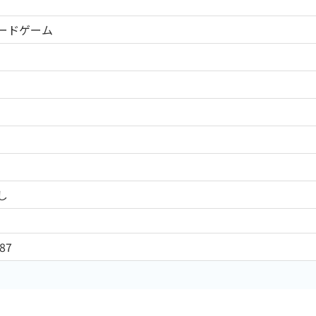
ードゲーム
し
87