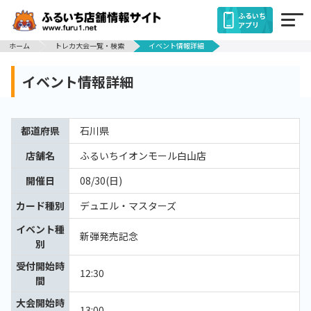
ふるいち
アプリ
ホーム
トレカ大会一覧・検索
イベント情報詳細
イベント情報詳細
都道府県
石川県
店舗名
ふるいちイオンモール白山店
開催日
08/30(日)
カード種別
デュエル・マスターズ
イベント種
新弾発売記念
別
受付開始時
12:30
間
大会開始時
13:00