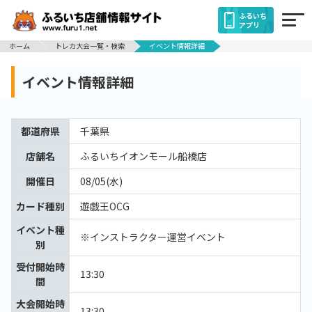
ふるいち
アプリ
ホーム
トレカ大会一覧・検索
イベント情報詳細
イベント情報詳細
都道府県
千葉県
店舗名
ふるいちイオンモール船橋店
開催日
08/05(水)
カード種別
遊戯王OCG
イベント種
※インストラクター運営イベント
別
受付開始時
13:30
間
大会開始時
13:30