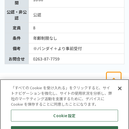
間
公認・非公
公認
認
定員
8
条件
年齢制限なし
備考
※バンダイ＋より事前受付
お問合せ
0263-87-7759
「すべての Cookie を受け入れる」をクリックすると、サイ
トナビゲーションを強化し、サイトの使用状況を分析し、弊
社のマーケティング活動を支援するために、デバイスに
Cookie を保存することに同意したことになります。
会社概要
サイトマップ
お問い合わせ
個人情報保護方針
Cookie 設定
株式会社テイツー