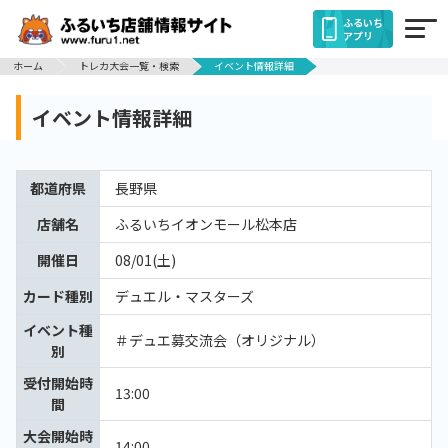
ふるいち
アプリ
ホーム
トレカ大会一覧・検索
イベント情報詳細
イベント情報詳細
都道府県
長野県
店舗名
ふるいちイオンモール松本店
開催日
08/01(土)
カード種別
デュエル・マスターズ
イベント種
＃デュエ募交流会（オリジナル）
別
受付開始時
13:00
間
大会開始時
14:00