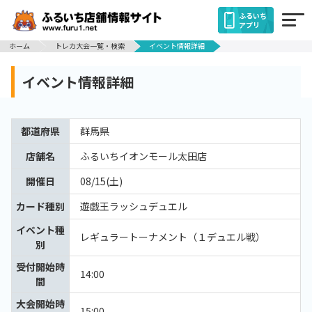
ふるいち
アプリ
ホーム
トレカ大会一覧・検索
イベント情報詳細
イベント情報詳細
都道府県
群馬県
店舗名
ふるいちイオンモール太田店
開催日
08/15(土)
カード種別
遊戯王ラッシュデュエル
イベント種
レギュラートーナメント（１デュエル戦）
別
受付開始時
14:00
間
大会開始時
15:00