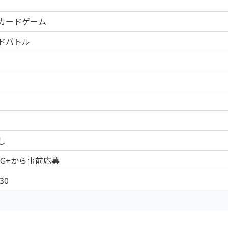
CEカードゲーム
ドバトル
し
CG+から事前応募
30