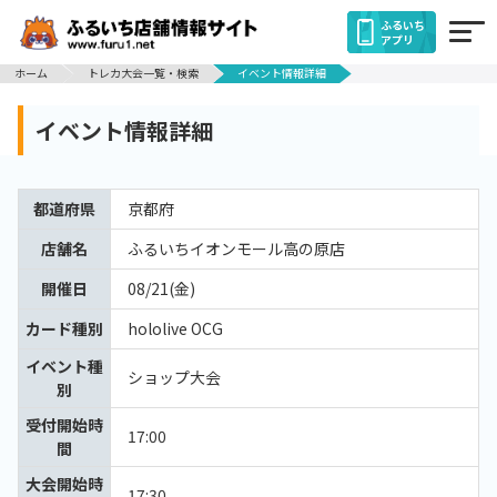
ふるいち
アプリ
ホーム
トレカ大会一覧・検索
イベント情報詳細
イベント情報詳細
都道府県
京都府
店舗名
ふるいちイオンモール高の原店
開催日
08/21(金)
カード種別
hololive OCG
イベント種
ショップ大会
別
受付開始時
17:00
間
大会開始時
17:30