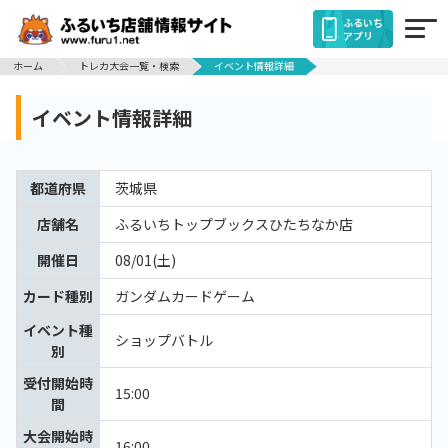
ふるいち
アプリ
ホーム
トレカ大会一覧・検索
イベント情報詳細
イベント情報詳細
都道府県
茨城県
店舗名
ふるいちトップブックスひたちなか店
開催日
08/01(土)
カード種別
ガンダムカードゲーム
イベント種
ショップバトル
別
受付開始時
15:00
間
大会開始時
16:00