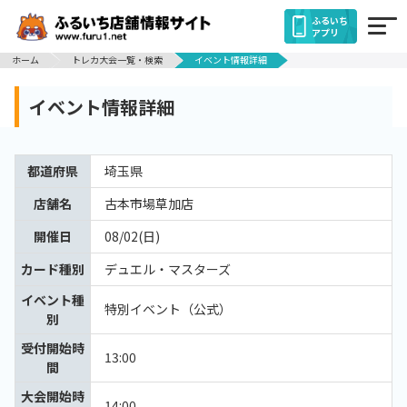
ふるいち
アプリ
ホーム
トレカ大会一覧・検索
イベント情報詳細
イベント情報詳細
都道府県
埼玉県
店舗名
古本市場草加店
開催日
08/02(日)
カード種別
デュエル・マスターズ
イベント種
特別イベント（公式）
別
受付開始時
13:00
間
大会開始時
14:00