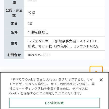
間
公認・非公
公認
認
定員
16
条件
年齢制限なし
レジェンドカード解禁祭勝太編：スイスドロー
備考
形式、マッチ戦（2本先取）、1ラウンド40分。
お問合せ
048-935-8633
「すべての Cookie を受け入れる」をクリックすると、サイ
トナビゲーションを強化し、サイトの使用状況を分析し、弊
社のマーケティング活動を支援するために、デバイスに
Cookie を保存することに同意したことになります。
会社概要
サイトマップ
お問い合わせ
個人情報保護方針
Cookie 設定