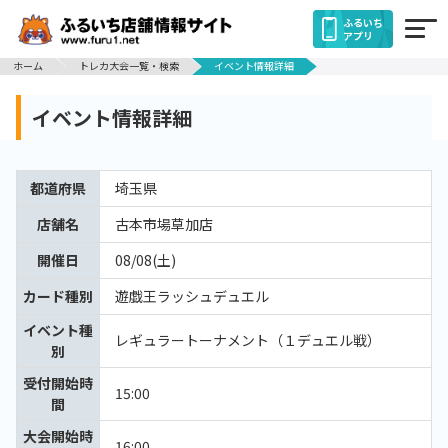
ふるいち
アプリ
ホーム
トレカ大会一覧・検索
イベント情報詳細
イベント情報詳細
都道府県
埼玉県
店舗名
古本市場草加店
開催日
08/08(土)
カード種別
遊戯王ラッシュデュエル
イベント種
レギュラートーナメント（１デュエル戦）
別
受付開始時
15:00
間
大会開始時
16:00