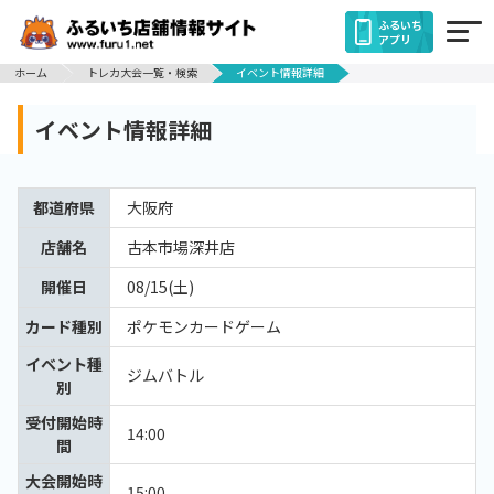
ふるいち
アプリ
ホーム
トレカ大会一覧・検索
イベント情報詳細
イベント情報詳細
都道府県
大阪府
店舗名
古本市場深井店
開催日
08/15(土)
カード種別
ポケモンカードゲーム
イベント種
ジムバトル
別
受付開始時
14:00
間
大会開始時
15:00