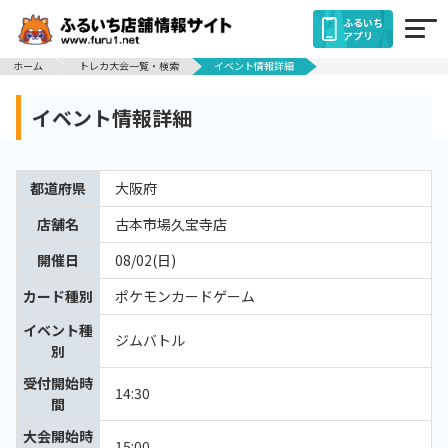
ふるいち
アプリ
ホーム
トレカ大会一覧・検索
イベント情報詳細
イベント情報詳細
都道府県
大阪府
店舗名
古本市場久宝寺店
開催日
08/02(日)
カード種別
ポケモンカードゲーム
イベント種
ジムバトル
別
受付開始時
14:30
間
大会開始時
15:00