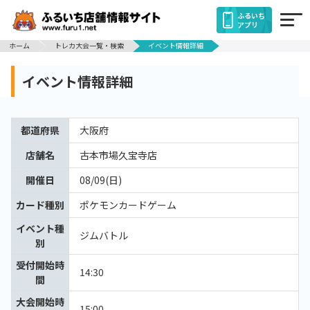
ふるいち
アプリ
ホーム
トレカ大会一覧・検索
イベント情報詳細
イベント情報詳細
都道府県
大阪府
店舗名
古本市場久宝寺店
開催日
08/09(日)
カード種別
ポケモンカードゲーム
イベント種
ジムバトル
別
受付開始時
14:30
間
大会開始時
15:00