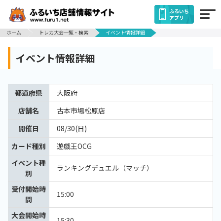
ふるいち
アプリ
ホーム
トレカ大会一覧・検索
イベント情報詳細
イベント情報詳細
都道府県
大阪府
店舗名
古本市場松原店
開催日
08/30(日)
カード種別
遊戯王OCG
イベント種
ランキングデュエル（マッチ）
別
受付開始時
15:00
間
大会開始時
15:30