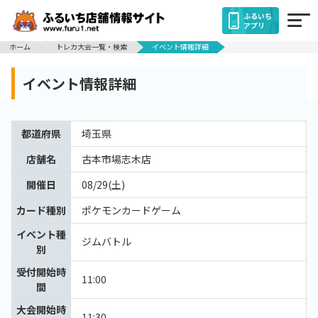
ふるいち
アプリ
ホーム
トレカ大会一覧・検索
イベント情報詳細
イベント情報詳細
都道府県
埼玉県
店舗名
古本市場志木店
開催日
08/29(土)
カード種別
ポケモンカードゲーム
イベント種
ジムバトル
別
受付開始時
11:00
間
大会開始時
11:30