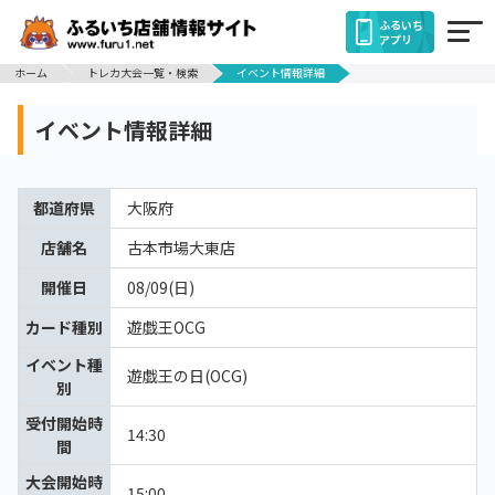
ふるいち
アプリ
ホーム
トレカ大会一覧・検索
イベント情報詳細
イベント情報詳細
都道府県
大阪府
店舗名
古本市場大東店
開催日
08/09(日)
カード種別
遊戯王OCG
イベント種
遊戯王の日(OCG)
別
受付開始時
14:30
間
大会開始時
15:00