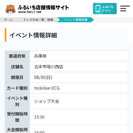
ふるいち
アプリ
ホーム
トレカ大会一覧・検索
イベント情報詳細
イベント情報詳細
都道府県
兵庫県
店舗名
古本市場川西店
開催日
08/30(日)
カード種別
hololive OCG
イベント種
ショップ大会
別
受付開始時
15:30
間
大会開始時
16:00