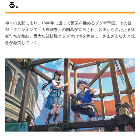
る。
神々の支配により、1500年に渡って繁栄を極めるダグザ帝国。
その首
都・ダグシオンで「大剣闘祭」の開幕が宣言され、各国から名だたる猛
者たちが集結。
巨大な闘技場とダグザの地を舞台に、さまざまな力と信
念が激突していく。