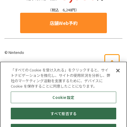
（税込 6,248円）
店舗Web予約
© Nintendo
「すべての Cookie を受け入れる」をクリックすると、サイ
トナビゲーションを強化し、サイトの使用状況を分析し、弊
社のマーケティング活動を支援するために、デバイスに
Cookie を保存することに同意したことになります。
会社概要
サイトマップ
お問い合わせ
個人情報保護方針
Cookie 設定
株式会社テイツー
すべて拒否する
埼玉県公安委員会許可 第431100002846号
© TAYTWO CO,.LTD.