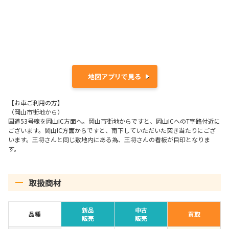
地図アプリで見る
【お車ご利用の方】
（岡山市街地から）
国道53号線を岡山IC方面へ。岡山市街地からですと、岡山ICへのT字路付近に
ございます。岡山IC方面からですと、南下していただいた突き当たりにござ
います。王将さんと同じ敷地内にある為、王将さんの看板が目印となりま
す。
取扱商材
新品
中古
品種
買取
販売
販売