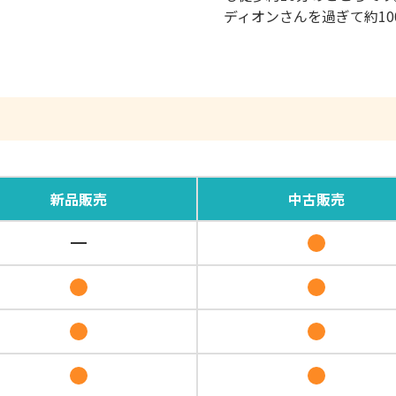
ディオンさんを過ぎて約1
新品
販売
中古
販売