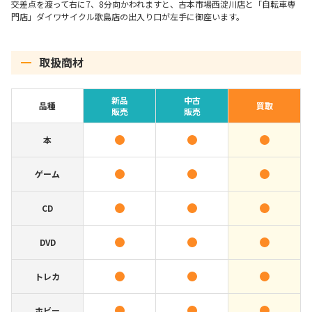
交差点を渡って右に7、8分向かわれますと、古本市場西淀川店と「自転車専
門店」ダイワサイクル歌島店の出入り口が左手に御座います。
取扱商材
新品
中古
品種
買取
販売
販売
本
ゲーム
CD
DVD
トレカ
ホビー