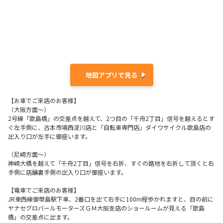
地図アプリで見る
【お車でご来店のお客様】
（大阪方面～）
2号線「歌島橋」の交差点を越えて、2つ目の「千舟2丁目」信号を越えるとす
ぐ左手側に、古本市場西淀川店と「自転車専門店」ダイワサイクル歌島店の
出入り口が左手に御座います。
（尼崎方面～）
神崎大橋を越えて「千舟2丁目」信号を右折、すぐの路地を右折して頂くと右
手側に店舗裏手側の出入り口が御座います。
【電車でご来店のお客様】
JR東西線御幣島駅下車、2番口を出て右手に100m程歩かれますと、目の前に
ヤナセグロバールモーターズＧＭ大阪支店のショールームが見える「歌島
橋」の交差点に出ます。