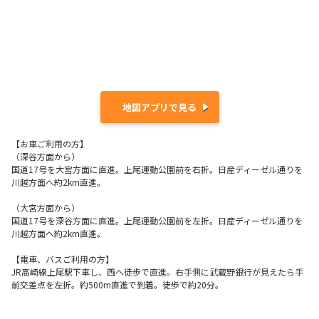
地図アプリで見る
【お車ご利用の方】
（深谷方面から）
国道17号を大宮方面に直進。上尾運動公園前を右折。日産ディーゼル通りを
川越方面へ約2km直進。
（大宮方面から）
国道17号を深谷方面に直進。上尾運動公園前を左折。日産ディーゼル通りを
川越方面へ約2km直進。
【電車、バスご利用の方】
JR高崎線上尾駅下車し、西へ徒歩で直進。右手側に武蔵野銀行が見えたら手
前交差点を左折。約500m直進で到着。徒歩で約20分。