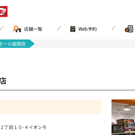
店舗一覧
Web予約
モール座間店
店
２丁目１０-４イオンモ