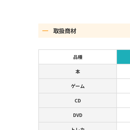
取扱商材
品種
本
ゲーム
CD
DVD
トレカ