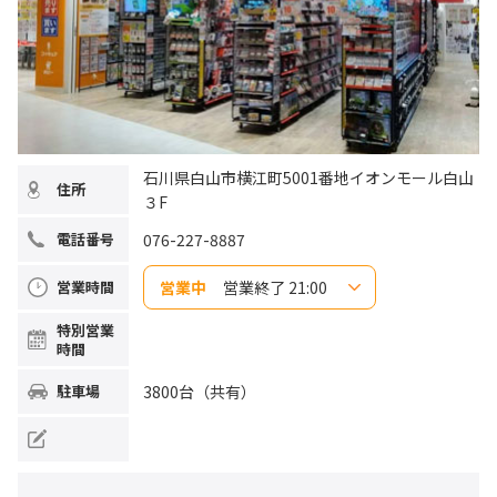
石川県白山市横江町5001番地イオンモール白山
住所
３F
076-227-8887
電話番号
営業中
営業終了 21:00
営業時間
日曜日
10:00~21:00
特別営業
月曜日
10:00~21:00
時間
火曜日
10:00~21:00
水曜日
10:00~21:00
木曜日
10:00~21:00
3800台（共有）
駐車場
金曜日
10:00~21:00
土曜日
10:00~21:00