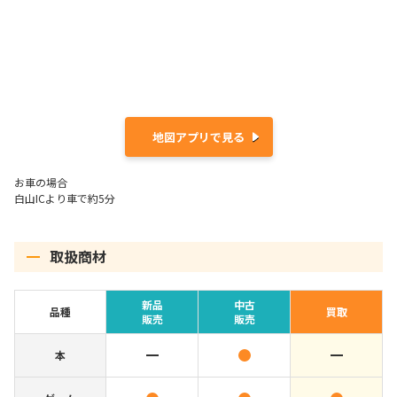
地図アプリで見る
お車の場合
白山ICより車で約5分
取扱商材
新品
中古
品種
買取
販売
販売
本