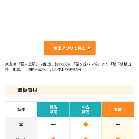
地図アプリで見る
東山線 「星ヶ丘駅」 2番出口 徒歩2分の「星ヶ丘バス停」より「地下鉄植田
行」乗車、「植田一本松」バス停より徒歩3分
取扱商材
新品
中古
品種
買取
販売
販売
本