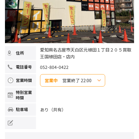
愛知県名古屋市天白区元植田１丁目２０５買取
住所
王国植田店・店内
052-804-0422
電話番号
営業中
営業終了 22:00
営業時間
日曜日
11:00~22:00
特別営業
月曜日
11:00~22:00
時間
火曜日
11:00~22:00
水曜日
11:00~22:00
木曜日
11:00~22:00
あり（共有）
駐車場
金曜日
11:00~22:00
土曜日
11:00~22:00