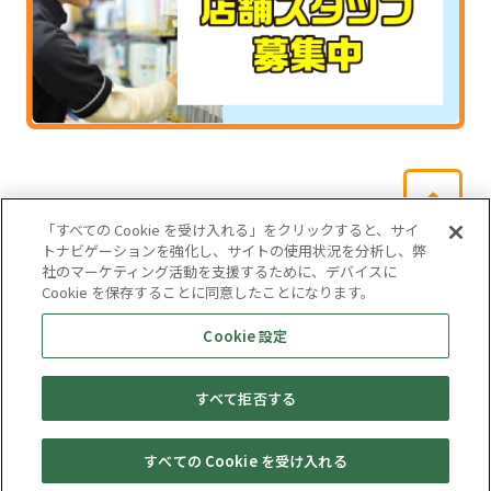
「すべての Cookie を受け入れる」をクリックすると、サイ
トナビゲーションを強化し、サイトの使用状況を分析し、弊
社のマーケティング活動を支援するために、デバイスに
Cookie を保存することに同意したことになります。
会社概要
サイトマップ
お問い合わせ
個人情報保護方針
Cookie 設定
株式会社テイツー
すべて拒否する
埼玉県公安委員会許可 第431100002846号
© TAYTWO CO,.LTD.
すべての Cookie を受け入れる
セール・
売りたい・
Web予約
店舗一覧
宅配買取
キャンペーン
買取情報