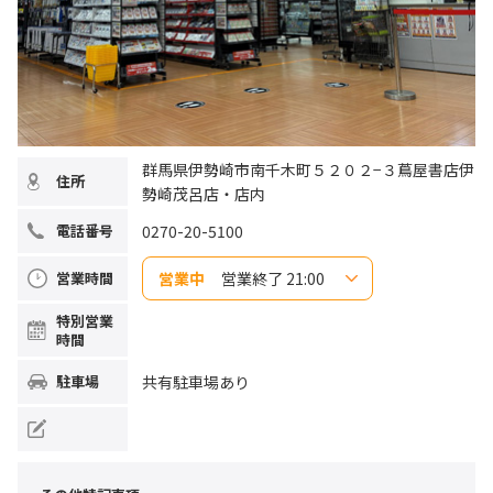
群馬県伊勢崎市南千木町５２０２−３蔦屋書店伊
住所
勢崎茂呂店・店内
0270-20-5100
電話番号
営業中
営業終了 21:00
営業時間
日曜日
9:00-21:00
特別営業
月曜日
9:00-21:00
時間
火曜日
9:00-21:00
水曜日
9:00-21:00
木曜日
9:00-21:00
共有駐車場あり
駐車場
金曜日
9:00-21:00
土曜日
9:00-21:00