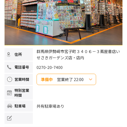
群馬県伊勢崎市宮子町３４０６－３蔦屋書店い
住所
せさきガーデンズ店・店内
0270-20-7400
電話番号
準備中
営業終了 22:00
営業時間
日曜日
8:00～22:00
特別営業
月曜日
9:00～22:00
時間
火曜日
9:00～22:00
水曜日
9:00～22:00
木曜日
9:00～22:00
共有駐車場あり
駐車場
金曜日
9:00～22:00
土曜日
8:00～22:00