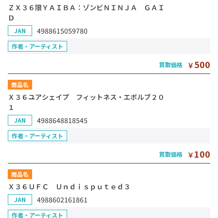
ＺＸ３６限ＹＡＩＢＡ：ゾンビＮＩＮＪＡ ＧＡＩ
Ｄ
4988615059780
JAN
作者・アーティスト
500
買取価格
￥
商品名
Ｘ３６ユアシェイプ フィットネス・エボルブ２０
１
4988648818545
JAN
作者・アーティスト
100
買取価格
￥
商品名
Ｘ３６ＵＦＣ Ｕｎｄｉｓｐｕｔｅｄ３
4988602161861
JAN
作者・アーティスト