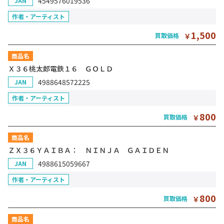
4549576019536
JAN
作者・アーティスト
1,500
買取価格
￥
商品名
Ｘ３６桃太郎電鉄１６ ＧＯＬＤ
4988648572225
JAN
作者・アーティスト
800
買取価格
￥
商品名
ＺＸ３６ＹＡＩＢＡ： ＮＩＮＪＡ ＧＡＩＤＥＮ
4988615059667
JAN
作者・アーティスト
800
買取価格
￥
商品名