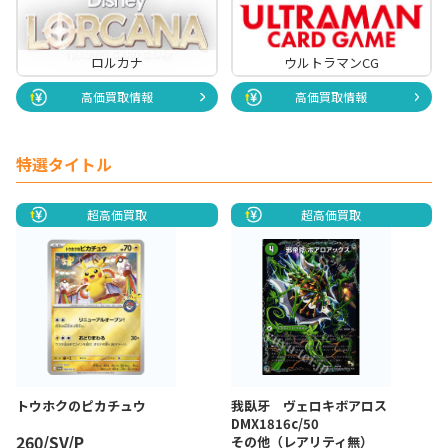
ロルカナ
ウルトラマンCG
高価買取情報
高価買取情報
特選タイトル
超高価買取
超高価買取
トウホクのピカチュウ
我臥牙 ヴェロキボアロス
DMX1816c/50
260/SV/P
その他（レアリティ無）