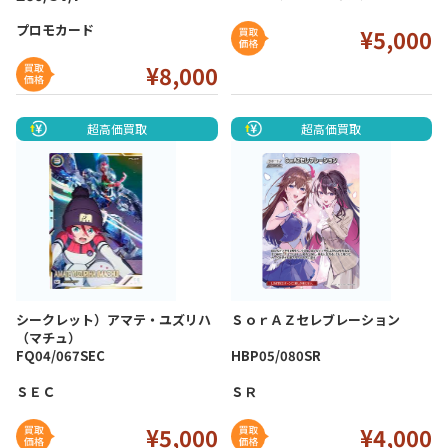
プロモカード
¥5,000
¥8
,000
超高価買取
超高価買取
シークレット）アマテ・ユズリハ
ＳｏｒＡＺセレブレーション
（マチュ）
FQ04/067SEC
HBP05/080SR
ＳＥＣ
ＳＲ
¥5
,0
00
¥4
,000