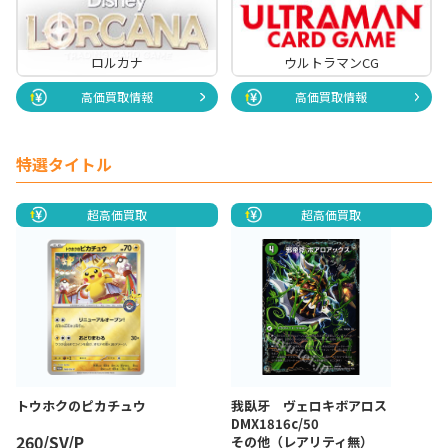
ロルカナ
ウルトラマンCG
高価買取情報
高価買取情報
特選タイトル
超高価買取
超高価買取
トウホクのピカチュウ
我臥牙 ヴェロキボアロス
DMX1816c/50
260/SV/P
その他（レアリティ無）