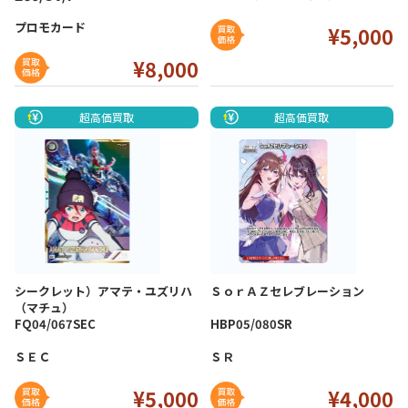
プロモカード
¥5,000
¥8
,000
超高価買取
超高価買取
シークレット）アマテ・ユズリハ
ＳｏｒＡＺセレブレーション
（マチュ）
FQ04/067SEC
HBP05/080SR
ＳＥＣ
ＳＲ
¥5
,0
00
¥4
,000