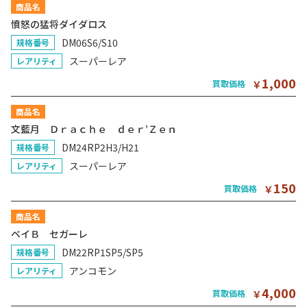
商品名
憤怒の猛将ダイダロス
DM06S6/S10
規格番号
スーパーレア
レアリティ
1,000
買取価格
￥
商品名
文藍月 Ｄｒａｃｈｅ ｄｅｒ’Ｚｅｎ
DM24RP2H3/H21
規格番号
スーパーレア
レアリティ
150
買取価格
￥
商品名
ベイＢ セガーレ
DM22RP1SP5/SP5
規格番号
アンコモン
レアリティ
4,000
買取価格
￥