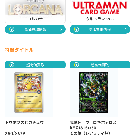
ロルカナ
ウルトラマンCG
高価買取情報
高価買取情報
特選タイトル
超高価買取
超高価買取
トウホクのピカチュウ
我臥牙 ヴェロキボアロス
DMX1816c/50
260/SV/P
その他（レアリティ無）