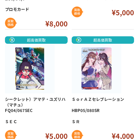
プロモカード
¥5,000
¥8
,000
超高価買取
超高価買取
シークレット）アマテ・ユズリハ
ＳｏｒＡＺセレブレーション
（マチュ）
FQ04/067SEC
HBP05/080SR
ＳＥＣ
ＳＲ
¥5
,0
00
¥4
,000